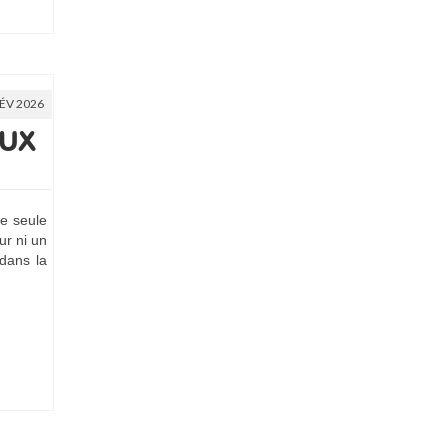
FÉV 2026
EUX
ne seule
ur ni un
 dans la