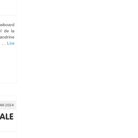
owboard
l de la
andrine
et …
Lire
AR 2024
ALE