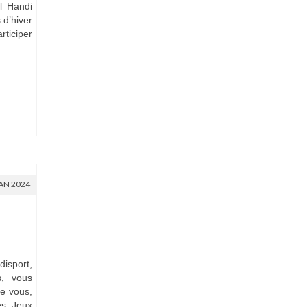
l Handi
 d’hiver
rticiper
JAN 2024
disport,
s, vous
e vous,
es Jeux