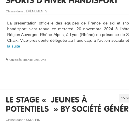
SPORTS D’HIVER HANDISPORT
Classé dans :
ÉVÈNEMENTS
La présentation officielle des équipes de France de ski et sn
handisport s’est tenue ce mercredi 20 novembre 2024 à l’hôte
Région Auvergne-Rhône-Alpes, à Lyon (Rhône) en présence de S
Chaix, Vice-présidente déléguée au handicap, à l’action sociale 
la suite­­
Actualités
,
grande une
,
Une
15 M
LE STAGE « JEUNES À
POTENTIELS » BY SOCIÉTÉ GÉNÉR
Classé dans :
SKI ALPIN