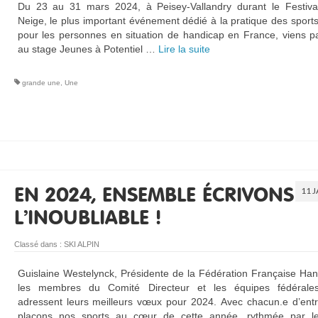
Du 23 au 31 mars 2024, à Peisey-Vallandry durant le Festiva
Neige, le plus important événement dédié à la pratique des sports
pour les personnes en situation de handicap en France, viens pa
au stage Jeunes à Potentiel …
Lire la suite­­
grande une
,
Une
11 
EN 2024, ENSEMBLE ÉCRIVONS
L’INOUBLIABLE !
Classé dans :
SKI ALPIN
Guislaine Westelynck, Présidente de la Fédération Française Han
les membres du Comité Directeur et les équipes fédérale
adressent leurs meilleurs vœux pour 2024. Avec chacun.e d’entr
plaçons nos sports au cœur de cette année, rythmée par l