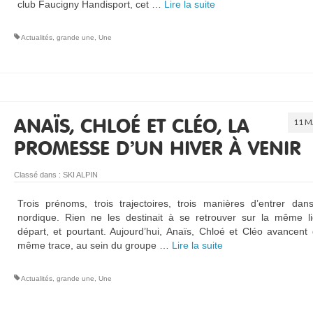
club Faucigny Handisport, cet …
Lire la suite­­
Actualités
,
grande une
,
Une
11 M
ANAÏS, CHLOÉ ET CLÉO, LA
PROMESSE D’UN HIVER À VENIR
Classé dans :
SKI ALPIN
Trois prénoms, trois trajectoires, trois manières d’entrer dan
nordique. Rien ne les destinait à se retrouver sur la même l
départ, et pourtant. Aujourd’hui, Anaïs, Chloé et Cléo avancent
même trace, au sein du groupe …
Lire la suite­­
Actualités
,
grande une
,
Une