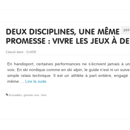
19 
DEUX DISCIPLINES, UNE MÊME
PROMESSE : VIVRE LES JEUX À D
Classé dans :
GUIDE
En handisport, certaines performances ne s’écrivent jamais à u
voix. En ski nordique comme en ski alpin, le guide n’est ni un suive
simple relais technique. Il est un athlète à part entière, engagé
même …
Lire la suite­­
Actualités
,
grande une
,
Une