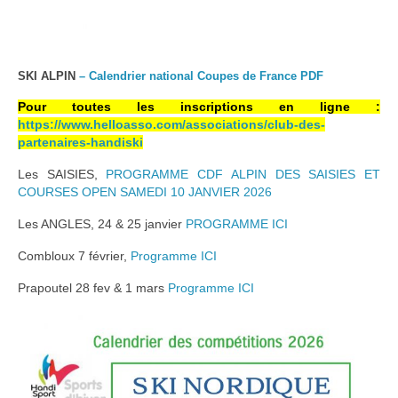
SKI ALPIN
– Calendrier national Coupes de France PDF
Pour toutes les inscriptions en lign
e
:
https://www.helloasso.com/associations/club-des-
partenaires-handiski
Les SAISIES,
PROGRAMME CDF ALPIN DES SAISIES ET
COURSES OPEN SAMEDI 10 JANVIER 2026
Les ANGLES, 24 & 25 janvier
PROGRAMME ICI
Combloux 7 février,
Programme ICI
Prapoutel 28 fev & 1 mars
Programme ICI