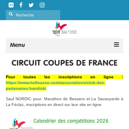
Rechercher
:
Menu
SKI ALPIN
CIRCUIT COUPES DE FRANCE
SKI NORDIQUE
Pour toutes les inscriptions
e
n
l
i
g
n
e
:
https://www.helloasso.com/associations/club-des-
SNOWBOARD
partenaires-handiski
CURLING
Sauf NORDIC pour: Marathon de Bessans et La Savaoyarde à
La Féclaz, inscriptions en direct sur leur site en ligne
FORMATION
ÉVÉNEMENTS
CLASSIFICATION