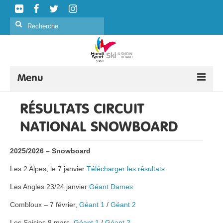
Rechercher
:
Menu
SKI ALPIN
RÉSULTATS CIRCUIT
NATIONAL SNOWBOARD
SKI NORDIQUE
SNOWBOARD
2025/2026 – Snowboard
CURLING
Les 2 Alpes, le 7 janvier
Télécharger les résultats
FORMATION
Les Angles 23/24 janvier
Géant Dames
ÉVÉNEMENTS
Combloux – 7 février,
Géant 1
/
Géant 2
Les Saisies 8 mars,
Géant 1
/
Géant 2
CLASSIFICATION