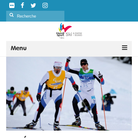
Rechercher
:
Menu
SKI ALPIN
SKI NORDIQUE
SNOWBOARD
CURLING
FORMATION
ÉVÉNEMENTS
CLASSIFICATION