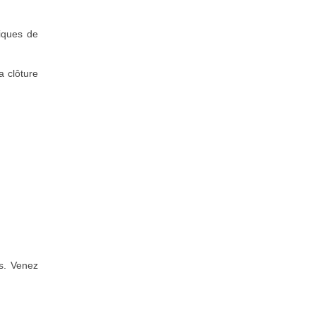
iques de
a clôture
es. Venez