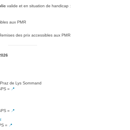
lic
valide et en situation de handicap :
sibles aux PMR
 Remises des prix accessibles aux PMR
2026
Praz de Lys Sommand
 GPS =
📍
 GPS =
📍
z
GPS =
📍