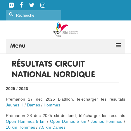
Rechercher
:
Menu
SKI ALPIN
RÉSULTATS CIRCUIT
NATIONAL NORDIQUE
SKI NORDIQUE
SNOWBOARD
2025 / 2026
CURLING
Prémanon 27 dec 2025 Biathlon, télécharger les résultats
Jeunes H
/
Dames
/
Hommes
FORMATION
Prémanon 28 dec 2025 ski de fond, télécharger les résultats
ÉVÉNEMENTS
Open Hommes 5 km
/
Open Dames 5 km
/
Jeunes Hommes
/
10 km Hommes
/
7,5 km Dames
CLASSIFICATION