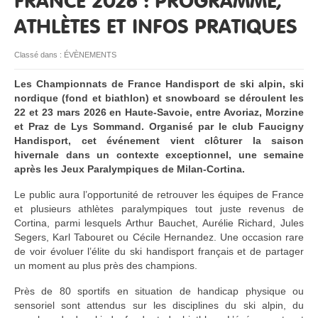
FRANCE 2026 : PROGRAMME,
ATHLÈTES ET INFOS PRATIQUES
RESSOURCES
Classé dans :
ÉVÈNEMENTS
Les Championnats de France Handisport de ski alpin, ski
nordique (fond et biathlon) et snowboard se déroulent les
22 et 23 mars 2026 en Haute-Savoie, entre Avoriaz, Morzine
et Praz de Lys Sommand. Organisé par le club Faucigny
Handisport, cet événement vient clôturer la saison
hivernale dans un contexte exceptionnel, une semaine
après les Jeux Paralympiques de Milan-Cortina.
Le public aura l’opportunité de retrouver les équipes de France
et plusieurs athlètes paralympiques tout juste revenus de
Cortina, parmi lesquels Arthur Bauchet, Aurélie Richard, Jules
Segers, Karl Tabouret ou Cécile Hernandez. Une occasion rare
de voir évoluer l’élite du ski handisport français et de partager
un moment au plus près des champions.
Près de 80 sportifs en situation de handicap physique ou
sensoriel sont attendus sur les disciplines du ski alpin, du