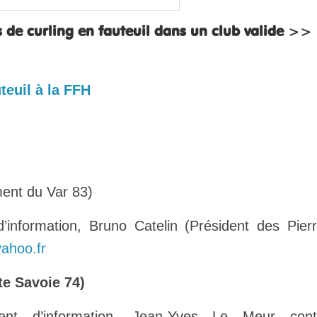
de curling en fauteuil dans un club valide
>>
euil à la FFH
ent du Var 83)
’information, Bruno Catelin (Président des Pier
ahoo.fr
te Savoie 74)
ent d’information, Jean-Yves Le Meur cont