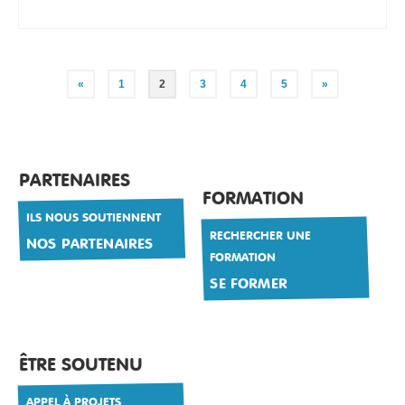
Pagination
«
1
2
3
4
5
»
des
publications
PARTENAIRES
FORMATION
ILS NOUS SOUTIENNENT
RECHERCHER UNE
NOS PARTENAIRES
FORMATION
SE FORMER
ÊTRE SOUTENU
APPEL À PROJETS