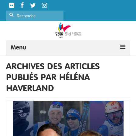
Rechercher
:
Menu
SKI ALPIN
ARCHIVES DES ARTICLES
PUBLIÉS PAR HÉLÉNA
SKI NORDIQUE
HAVERLAND
SNOWBOARD
CURLING
FORMATION
ÉVÉNEMENTS
CLASSIFICATION