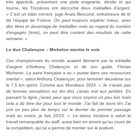
très apprécié, présentant une piste exigeante, étroite et qui
tourne, les Tricolores ont décroché deux médailles d’argent.
« C’est un bilan correct,
juge Anaïs Bescond, entraîneure de tir
de l’équipe de France.
On peut toujours espérer mieux, avec
des titres et davantage de médailles mais au regard du nombre
d’engagés
(trois),
on peut être content des résultats de cette
semaine. »
Le duo Chalençon – Michelon montre le voie
Ces championnats du monde avaient démarré par la médaille
d’argent d’Anthony Chalençon et de son guide, Florian
Michelon. La paire française a su
« puiser dans ses ressources
mental »
, selon Anthony Chalençon, pour terminer deuxième sur
le 7,5 km sprint. Comme aux Mondiaux 2024.
« Je n’avais pas
de bonnes sensations sur les skis, j’avais mal aux jambes. En
passant la ligne, j’avais peur que nous soyons un peu loin mais
cela a dû être dur pour tout le monde
.
J’ai fait de bons tirs J’ai
pris un peu plus de temps sur le dernier du premier passage
mais au moins, je fais 10/10. »
. Le skieur tricolore a salué le
travail remarquable du staff, aussi bien en amont qu’au cours de
la compétition, qui lui a permis de monter sur le podium.