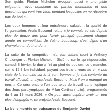
Son guide, Florian Michelon évoquait aussi
« une piste
exigeante, avec beaucoup de parties montantes et des
descentes qui vont très vites, pendant lesquelles on ne récupère
pas du tout »
.
Les deux hommes et leur entraîneure saluaient la qualité de
l’organisation. Anaïs Bescond relate «
je connais ce site depuis
plus de douze ans pour l’avoir pratiqué quasiment chaque
année en compétition. Je l’aime beaucoup, c’est digne d’un
championnat du monde. »
La suite de la compétition n’a pas autant souri à Anthony
Chalençon et Florian Michelon. Sixième sur le sprint/poursuite,
samedi 8 février, le duo a fini au pied du podium, ce dimanche,
sur le 12,5 km individuel, payant ses trois erreurs au tir.
« Les
stats de la semaine sur le tir sont bonnes et je suis contente du
travail effectué
, analyse Anaïs Bescond.
Mais il en a manqué un
peu. »
Ce sera encore l’un des axes de travail dans l’optique
des Jeux paralympiques de Milan-Cortina (Italie), programmés
du 6 au 15 mars 2026.
« On peut aussi espérer avoir un peu
plus d’engagés »
, se projette Anaïs Bescond.
La belle montée en puissance de Benjamin Daviet