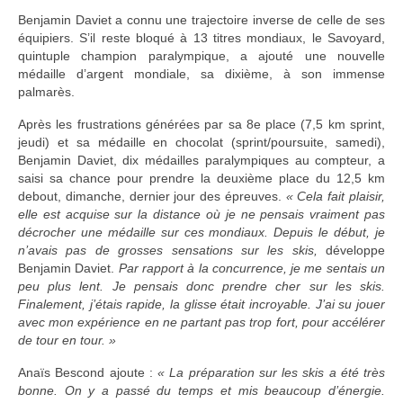
Benjamin Daviet a connu une trajectoire inverse de celle de ses
équipiers. S’il reste bloqué à 13 titres mondiaux, le Savoyard,
quintuple champion paralympique, a ajouté une nouvelle
médaille d’argent mondiale, sa dixième, à son immense
palmarès.
Après les frustrations générées par sa 8e place (7,5 km sprint,
jeudi) et sa médaille en chocolat (sprint/poursuite, samedi),
Benjamin Daviet, dix médailles paralympiques au compteur, a
saisi sa chance pour prendre la deuxième place du 12,5 km
debout, dimanche, dernier jour des épreuves.
« Cela fait plaisir,
elle est acquise sur la distance où je ne pensais vraiment pas
décrocher une médaille sur ces mondiaux. Depuis le début, je
n’avais pas de grosses sensations sur les skis,
développe
Benjamin Daviet.
Par rapport à la concurrence, je me sentais un
peu plus lent. Je pensais donc prendre cher sur les skis.
Finalement, j’étais rapide, la glisse était incroyable. J’ai su jouer
avec mon expérience en ne partant pas trop fort, pour accélérer
de tour en tour. »
Anaïs Bescond ajoute :
« La préparation sur les skis a été très
bonne. On y a passé du temps et mis beaucoup d’énergie.