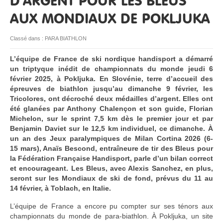
D’ARGENT POUR LES BLEUS
AUX MONDIAUX DE POKLJUKA
RESSOURCES
Classé dans :
PARA BIATHLON
L’équipe de France de ski nordique handisport a démarré
un triptyque inédit de championnats du monde jeudi 6
février 2025, à Pokljuka. En Slovénie, terre d’accueil des
épreuves de biathlon jusqu’au dimanche 9 février, les
Tricolores, ont décroché deux médailles d’argent. Elles ont
été glanées par Anthony Chalençon et son guide, Florian
Michelon, sur le sprint 7,5 km dès le premier jour et par
Benjamin Daviet sur le 12,5 km individuel, ce dimanche. À
un an des Jeux paralympiques de Milan Cortina 2026 (6-
15 mars), Anaïs Bescond, entraîneure de tir des Bleus pour
la Fédération Française Handisport, parle d’un bilan correct
et encourageant. Les Bleus, avec Alexis Sanchez, en plus,
seront sur les Mondiaux de ski de fond, prévus du 11 au
14 février, à Toblach, en Italie.
L’équipe de France a encore pu compter sur ses ténors aux
championnats du monde de para-biathlon. À Pokljuka, un site