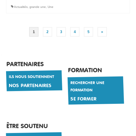
Actualités
,
grande une
,
Une
Pagination
1
2
3
4
5
»
des
publications
PARTENAIRES
FORMATION
ILS NOUS SOUTIENNENT
RECHERCHER UNE
NOS PARTENAIRES
FORMATION
SE FORMER
ÊTRE SOUTENU