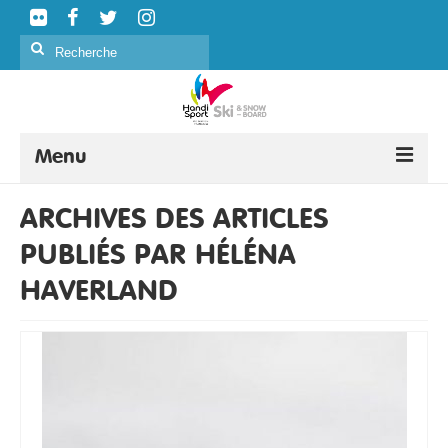
Rechercher
:
Menu
SKI ALPIN
ARCHIVES DES ARTICLES
PUBLIÉS PAR HÉLÉNA
SKI NORDIQUE
HAVERLAND
SNOWBOARD
CURLING
FORMATION
ÉVÉNEMENTS
CLASSIFICATION