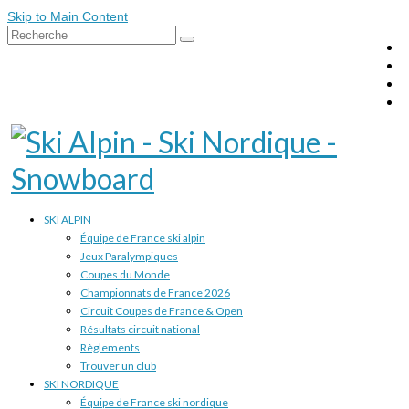
Skip to Main Content
Rechercher
:
SKI ALPIN
Équipe de France ski alpin
Jeux Paralympiques
Coupes du Monde
Championnats de France 2026
Circuit Coupes de France & Open
Résultats circuit national
Règlements
Trouver un club
SKI NORDIQUE
Équipe de France ski nordique