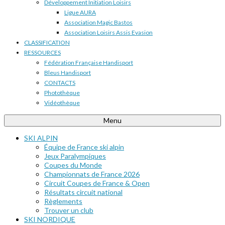
Développement Initiation Loisirs
Ligue AURA
Association Magic Bastos
Association Loisirs Assis Evasion
CLASSIFICATION
RESSOURCES
Fédération Française Handisport
Bleus Handisport
CONTACTS
Photothèque
Vidéothèque
Menu
SKI ALPIN
Équipe de France ski alpin
Jeux Paralympiques
Coupes du Monde
Championnats de France 2026
Circuit Coupes de France & Open
Résultats circuit national
Règlements
Trouver un club
SKI NORDIQUE