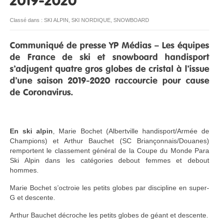
2019-2020
RESSOURCES
Classé dans :
SKI ALPIN
,
SKI NORDIQUE
,
SNOWBOARD
Communiqué de presse YP Médias – Les équipes
de France de ski et snowboard handisport
s’adjugent quatre gros globes de cristal à l’issue
d’une saison 2019-2020 raccourcie pour cause
de Coronavirus.
En ski alpin
, Marie Bochet (Albertville handisport/Armée de
Champions) et Arthur Bauchet (SC Briançonnais/Douanes)
remportent le classement général de la Coupe du Monde Para
Ski Alpin dans les catégories debout femmes et debout
hommes.
Marie Bochet s’octroie les petits globes par discipline en super-
G et descente.
Arthur Bauchet décroche les petits globes de géant et descente.