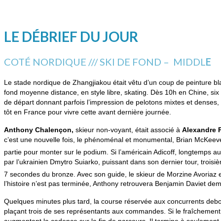
LE DÉBRIEF DU JOUR
COTÉ NORDIQUE /// SKI DE FOND – MIDDL
E
Le stade nordique de Zhangjiakou était vêtu d’un coup de peinture bla
fond moyenne distance, en style libre, skating. Dès 10h en Chine, s
de départ donnant parfois l’impression de pelotons mixtes et denses, pa
tôt en France pour vivre cette avant dernière journée.
Anthony Chalençon,
skieur non-voyant, était associé à
Alexandre 
c’est une nouvelle fois, le phénoménal et monumental, Brian McKeever q
partie pour monter sur le podium. Si l’américain Adicoff, longtemps au
par l’ukrainien Dmytro Suiarko, puissant dans son dernier tour, troisi
7 secondes du bronze. Avec son guide, le skieur de Morzine Avoriaz e
l’histoire n’est pas terminée, Anthony retrouvera Benjamin Daviet dem
Quelques minutes plus tard, la course réservée aux concurrents debou
plaçant trois de ses représentants aux commandes. Si le fraîchement m