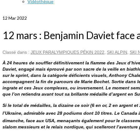
Vidéothèque
12 Mar 2022
12 mars : Benjamin Daviet face 
Classé dans :
JEUX PARALYMPIQUES PÉKIN 2022
,
SKI ALPIN
,
SKI
À 24 heures de souffler définitivement la flamme des Jeux d’hive
Daviet, engagé mais éprouvé par son sacre de la veille en biath
sur le sprint, dans la catégorie déficients visuels, Anthony Ch
accompagnent la fin de parcours de Marie Bochet. Sortie dans le
ingrate et ces Jeux complexes, ou inversement. Le moment semb
que l’on retiendra avant tout sa brillante médaille d’argent en 
Si le total de médailles, la dizaine ce soir (6 en or, 2 en argen
l’Ukraine, admirable avec 28 podiums dont 10 titres. Le Canada à
dimanche, face aux USA, menaçants également pour le classemen
slalom messieurs et le relais nordique, qui scelleront l’aventur