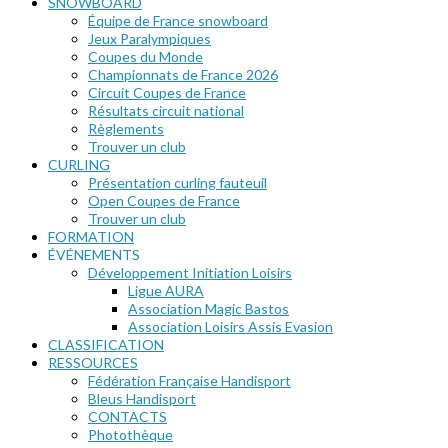
SNOWBOARD
Équipe de France snowboard
Jeux Paralympiques
Coupes du Monde
Championnats de France 2026
Circuit Coupes de France
Résultats circuit national
Règlements
Trouver un club
CURLING
Présentation curling fauteuil
Open Coupes de France
Trouver un club
FORMATION
ÉVÉNEMENTS
Développement Initiation Loisirs
Ligue AURA
Association Magic Bastos
Association Loisirs Assis Evasion
CLASSIFICATION
RESSOURCES
Fédération Française Handisport
Bleus Handisport
CONTACTS
Photothèque