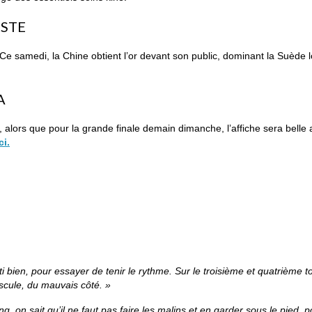
USTE
 Ce samedi, la Chine obtient l’or devant son public, dominant la Suède l
A
 alors que pour la grande finale demain dimanche, l’affiche sera belle
ci.
i bien, pour essayer de tenir le rythme. Sur le troisième et quatrième tou
scule, du mauvais côté. »
g, on sait qu’il ne faut pas faire les malins et en garder sous le pied, p