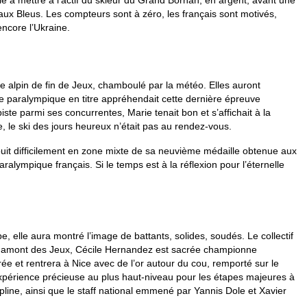
e à mettre à l’actif du skieur du Grand Bornan, en argent, avant une
x Bleus. Les compteurs sont à zéro, les français sont motivés,
ncore l’Ukraine.
e alpin de fin de Jeux, chamboulé par la météo. Elles auront
 paralympique en titre appréhendait cette dernière épreuve
te parmi ses concurrentes, Marie tenait bon et s’affichait à la
le ski des jours heureux n’était pas au rendez-vous.
jouit difficilement en zone mixte de sa neuvième médaille obtenue aux
alympique français. Si le temps est à la réflexion pour l’éternelle
 elle aura montré l’image de battants, solides, soudés. Le collectif
en amont des Jeux, Cécile Hernandez est sacrée championne
et rentrera à Nice avec de l’or autour du cou, remporté sur le
érience précieuse au plus haut-niveau pour les étapes majeures à
ipline, ainsi que le staff national emmené par Yannis Dole et Xavier