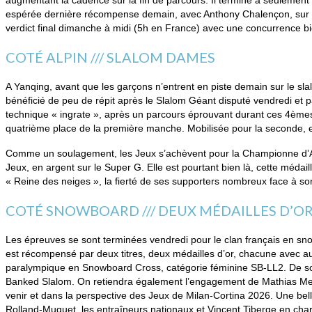
augmentant la cadence sur la fin de parcours. Il termine à seulement 
espérée dernière récompense demain, avec Anthony Chalençon, sur le 
verdict final dimanche à midi (5h en France) avec une concurrence bi
COTÉ ALPIN /// SLALOM DAMES
A Yanqing, avant que les garçons n’entrent en piste demain sur le sla
bénéficié de peu de répit après le Slalom Géant disputé vendredi et par
technique « ingrate », après un parcours éprouvant durant ces 4èmes J
quatrième place de la première manche. Mobilisée pour la seconde, e
Comme un soulagement, les Jeux s’achèvent pour la Championne d’Albert
Jeux, en argent sur le Super G. Elle est pourtant bien là, cette médai
« Reine des neiges », la fierté de ses supporters nombreux face à s
COTÉ SNOWBOARD /// DEUX MÉDAILLES D’O
Les épreuves se sont terminées vendredi pour le clan français en snow
est récompensé par deux titres, deux médailles d’or, chacune avec 
paralympique en Snowboard Cross, catégorie féminine SB-LL2. De son
Banked Slalom. On retiendra également l’engagement de Mathias Men
venir et dans la perspective des Jeux de Milan-Cortina 2026. Une belle 
Rolland-Muquet, les entraîneurs nationaux et Vincent Tiberge en char