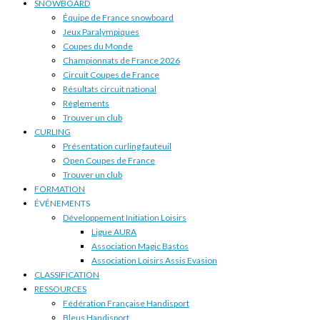
SNOWBOARD
Équipe de France snowboard
Jeux Paralympiques
Coupes du Monde
Championnats de France 2026
Circuit Coupes de France
Résultats circuit national
Règlements
Trouver un club
CURLING
Présentation curling fauteuil
Open Coupes de France
Trouver un club
FORMATION
ÉVÉNEMENTS
Développement Initiation Loisirs
Ligue AURA
Association Magic Bastos
Association Loisirs Assis Evasion
CLASSIFICATION
RESSOURCES
Fédération Française Handisport
Bleus Handisport