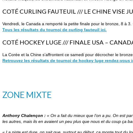
COTÉ CURLING FAUTEUIL /// LE CHINE VISE J
Vendredi, le Canada a remporté la petite finale pour le bronze, 8 à 3.
Tous les résultats du tournoi de curling fauteuil ici.
COTÉ HOCKEY LUGE /// FINALE USA – CANAD
La Corée et la Chine s’affrontent ce samedi pour décrocher le bronze,
Retrouvez les résultats de tournoi de hockey luge rendez-vous i
ZONE MIXTE
Anthony Chalençon :
« On a fait du mieux que l’on a pu. On est part
les autres, mais ils en avaient un peu plus que nous et du coup ça ba
« La piste est dure, on sait que, surtout au début, ça monte tout du lon