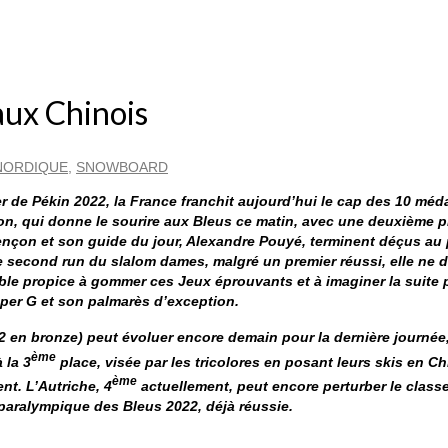
aux Chinois
 NORDIQUE
,
SNOWBOARD
r de Pékin 2022, la France franchit aujourd’hui le cap des 10 méd
lon, qui donne le sourire aux Bleus ce matin, avec une deuxième p
alençon et son guide du jour, Alexandre Pouyé, terminent déçus au
 second run du slalom dames, malgré un premier réussi, elle ne d
le propice à gommer ces Jeux éprouvants et à imaginer la suite 
Super G et son palmarès d’exception.
t et 2 en bronze) peut évoluer encore demain pour la dernière journ
ème
 la 3
place, visée par les tricolores en posant leurs skis en Ch
ème
t. L’Autriche, 4
actuellement, peut encore perturber le classe
e paralympique des Bleus 2022, déjà réussie.