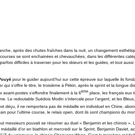
nche, après des chutes fraîches dans la nuit, un changement esthétique 
ix courses se sont enchainées et chevauchées, dans les différentes ca
rfois difficiles à traverser pour les skieurs et les guides, et tout auss
Pouyé
pour le guider aujourd’hui sur cette épreuve sur laquelle ils fon
ui s’offre le titre, le troisième à Pékin, après le sprint et la longue d
ème
x avant-postes s’effondre finalement à la 6
place, les français eux 
ème. Le redoutable Suédois Modin s’intercale pour l’argent, et les Bleu
st déçu, il ne remportera pas de médaille en individuel en Chine, abon
ain pour l’ultime course, le relais open, dont ils sont champions du mon
t messieurs pouvait se résumer au duel « Benjamin et les chinois ». L
édaillé d’or en biathlon et mercredi sur le Sprint, Benjamin Daviet, ac