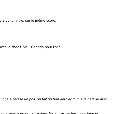
ors de la finale, sur le même score.
 avec le choc USA – Canada pour l’or !
r ça a baissé un poil, on fait un bon dernier tour, à la bataille avec
our arriver à en remettre dans les autres parties, pour faire la