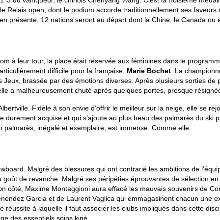
1’’3 du vainqueur, le chinois Chenyang Wang. C’est la troisième médaill
Relais open, dont le podium accorde traditionnellement ses faveurs au
en présente, 12 nations seront au départ dont la Chine, le Canada ou e
lom à leur tour, la place était réservée aux féminines dans le programm
ticulièrement difficile pour la française,
Marie Bochet
. La championne
eux, brassée par des émotions diverses. Après plusieurs sorties de pis
lle a malheureusement chuté après quelques portes, presque résignée, 
ville. Fidèle à son envie d’offrir le meilleur sur la neige, elle se ré
lle durement acquise et qui s’ajoute au plus beau des palmarès du ski par
on palmarès, inégalé et exemplaire, est immense. Comme elle.
R
board. Malgré des blessures qui ont contrarié les ambitions de l’équipe,
au goût de revanche. Malgré ses péripéties éprouvantes de sélection 
 côté, Maxime Montaggioni aura effacé les mauvais souvenirs de Corée 
endez Garcia et de Laurent Vaglica qui emmagasinent chacun une exp
réussite à laquelle il faut associer les clubs impliqués dans cette disc
ge des essentiels soins kiné.