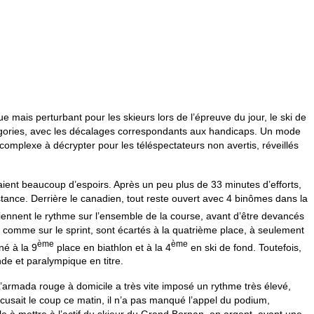
mais perturbant pour les skieurs lors de l’épreuve du jour, le ski de
tégories, avec les décalages correspondants aux handicaps. Un mode
i complexe à décrypter pour les téléspectateurs non avertis, réveillés
daient beaucoup d’espoirs. Après un peu plus de 33 minutes d’efforts,
istance. Derrière le canadien, tout reste ouvert avec 4 binômes dans la
tiennent le rythme sur l’ensemble de la course, avant d’être devancés
s, comme sur le sprint, sont écartés à la quatrième place, à seulement
ème
ème
né à la 9
place en biathlon et à la 4
en ski de fond. Toutefois,
de et paralympique en titre.
’armada rouge à domicile a très vite imposé un rythme très élevé,
cusait le coup ce matin, il n’a pas manqué l’appel du podium,