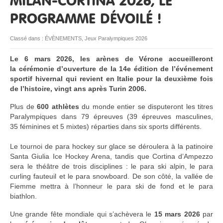
MILAN-CORTINA 2026, LE
PROGRAMME DÉVOILÉ !
RESSOURCES
Classé dans :
ÉVÈNEMENTS
,
Jeux Paralympiques 2026
Le 6 mars 2026, les arènes de Vérone accueilleront
la cérémonie d’ouverture de la 14e édition de l’événement
sportif hivernal qui revient en Italie pour la deuxième fois
de l’histoire, vingt ans après Turin 2006.
Plus de
600 athlètes
du monde entier se disputeront les titres
Paralympiques dans 79 épreuves (39 épreuves masculines,
35 féminines et 5 mixtes) réparties dans six sports différents.
Le tournoi de para hockey sur glace se déroulera à la patinoire
Santa Giulia Ice Hockey Arena, tandis que Cortina d’Ampezzo
sera le théâtre de trois disciplines : le para ski alpin, le para
curling fauteuil et le para snowboard. De son côté, la vallée de
Fiemme mettra à l’honneur le para ski de fond et le para
biathlon.
Une grande fête mondiale qui s’achèvera le
15 mars 2026
par