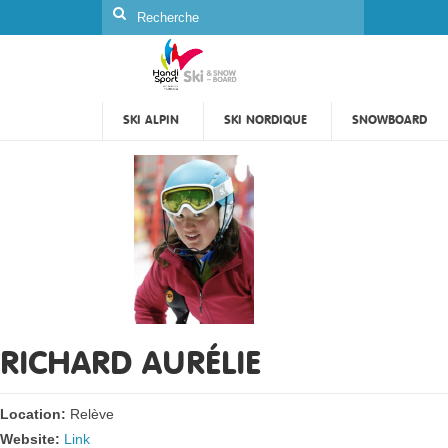
Rechercher
:
SKI ALPIN
SKI NORDIQUE
SNOWBOARD
RICHARD AURÉLIE
Location:
Relève
Website:
Link