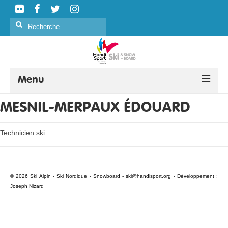
Rechercher
:
Menu
MESNIL-MERPAUX ÉDOUARD
SKI ALPIN
SKI NORDIQUE
Technicien ski
SNOWBOARD
CURLING
© 2026 Ski Alpin - Ski Nordique - Snowboard -
ski@handisport.org
- Développement :
Joseph Nizard
FORMATION
ÉVÉNEMENTS
CLASSIFICATION