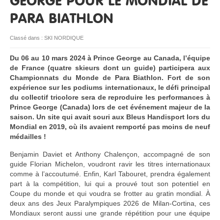
GEORGE POUR LE MONDIAL DE
PARA BIATHLON
RESSOURCES
Classé dans :
SKI NORDIQUE
Du 06 au 10 mars 2024 à Prince George au Canada, l’équipe
de France (quatre skieurs dont un guide) participera aux
Championnats du Monde de Para Biathlon. Fort de son
expérience sur les podiums internationaux, le défi principal
du collectif tricolore sera de reproduire les performances à
Prince George (Canada) lors de cet événement majeur de la
saison. Un site qui avait souri aux Bleus Handisport lors du
Mondial en 2019, où ils avaient remporté pas moins de neuf
médailles !
Benjamin Daviet et Anthony Chalençon, accompagné de son
guide Florian Michelon, voudront ravir les titres internationaux
comme à l’accoutumé. Enfin, Karl Tabouret, prendra également
part à la compétition, lui qui a prouvé tout son potentiel en
Coupe du monde et qui voudra se frotter au gratin mondial. À
deux ans des Jeux Paralympiques 2026 de Milan-Cortina, ces
Mondiaux seront aussi une grande répétition pour une équipe