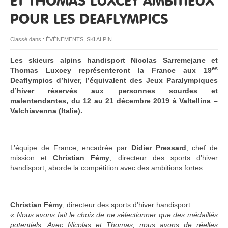
ET THOMAS LUXCEY AMBITIEUX
POUR LES DEAFLYMPICS
RESSOURCES
Classé dans :
ÉVÈNEMENTS
,
SKI ALPIN
Les skieurs alpins handisport Nicolas Sarremejane et
es
Thomas Luxcey représenteront la France aux 19
Deaflympics d’hiver, l’équivalent des Jeux Paralympiques
d’hiver réservés aux personnes sourdes et
malentendantes, du 12 au 21 décembre 2019 à Valtellina –
Valchiavenna (Italie).
L’équipe de France, encadrée par
Didier Pressard
, chef de
mission et
Christian Fémy
, directeur des sports d’hiver
handisport, aborde la compétition avec des ambitions fortes.
Christian Fémy
, directeur des sports d’hiver handisport :
« Nous avons fait le choix de ne sélectionner que des médaillés
potentiels. Avec Nicolas et Thomas, nous avons de réelles