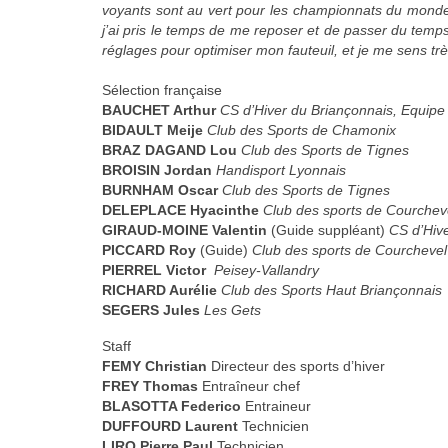
voyants sont au vert pour les championnats du monde,
j’ai pris le temps de me reposer et de passer du temp
réglages pour optimiser mon fauteuil, et je me sens très
Sélection française
BAUCHET Arthur
CS d’Hiver du Briançonnais, Equip
BIDAULT Meije
Club des Sports de Chamonix
BRAZ DAGAND Lou
Club des Sports de Tignes
BROISIN Jordan
Handisport Lyonnais
BURNHAM Oscar
Club des Sports de Tignes
DELEPLACE Hyacinthe
Club des sports de Courchev
GIRAUD-MOINE Valentin
(Guide suppléant)
CS d’Hiv
PICCARD Roy
(Guide)
Club des sports de Courchevel
PIERREL Victor
Peisey-Vallandry
RICHARD Aurélie
Club des Sports Haut Briançonnais
SEGERS Jules
Les Gets
Staff
FEMY Christian
Directeur des sports d’hiver
FREY Thomas
Entraîneur chef
BLASOTTA Federico
Entraineur
DUFFOURD Laurent
Technicien
LIRO Pierre Paul
Technicien