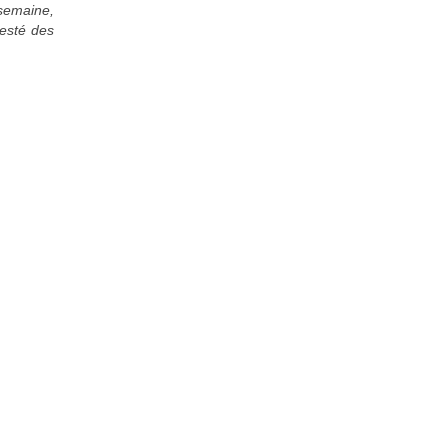
 semaine,
testé des