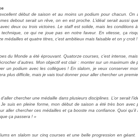
ce
excellent début de saison et au moins un podium pour chacun. On a
ommes debout serait un rêve, on en est proche. L’idéal serait aussi q
vec deux ou trois victoires. Le staff est solide, mais les conditions 
 technique, ce qui ne joue pas en notre faveur. En vitesse, ça risq
médailles et quatre titres, c’est ambitieux mais faisable et on y croit !
s du Monde a été éprouvant. Quatorze courses, c’est intense, mais j
écrocher d’autres. Mon objectif est clair : monter sur un maximum de
rtager un podium avec les collègues ! En slalom, je veux conserver mon 
a plus difficile, mais je vais tout donner pour aller chercher un premier
ller chercher une médaille dans plusieurs disciplines. L’or serait l’id
 Je suis en pleine forme, mon début de saison a été très bon avec p
r aller chercher ces médailles et ça booste ma confiance. Quoi qu’il a
que ça passera ! »
odiums en slalom sur cinq courses et une belle progression en géant.