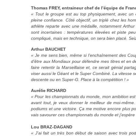
Thomas FREY, entraineur chef de l’équipe de Fran
« Tout le groupe est au top physiquement, avec un 
pleine confiance. Côté objectif, un triplé chez les h
athlète reparte avec une médaille, notamment Arthur a
sont incertaines : températures élevées et piste peu
compliqué, mais en technique, on sera bien placé. Seize 
Arthur BAUCHET
« Je me sens bien, même si l’enchaînement des Coupe
d’être aux Mondiaux pour défendre mes titres et en d
faire retentir la Marseillaise et, ce serait génial pa
viser aussi le Géant et le Super Combiné. La vitesse ser
descente ou en Super-G. Place à la compétition ! »
Aurélie RICHARD
« Pour les championnats du monde, mon ambition est d’a
avant tout, je veux donner le meilleur de moi-même.
podiums et une victoire. Ça me motive encore plus pou
vais savourer ces championnats du monde et j’espère 
Lou BRAZ-DAGAND
« J’ai fait un très bon début de saison avec trois p