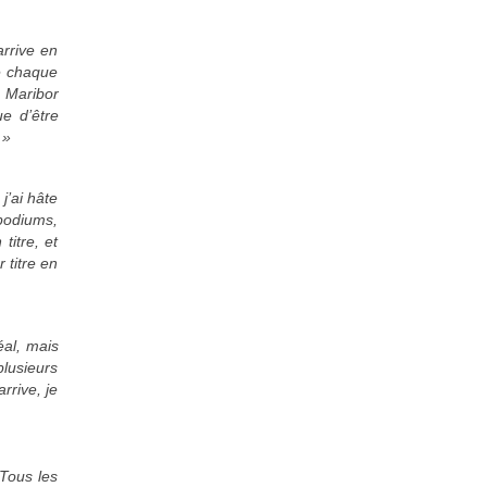
rrive en
ue chaque
à Maribor
ue d’être
 »
’ai hâte
 podiums,
titre, et
 titre en
éal, mais
lusieurs
rrive, je
 Tous les