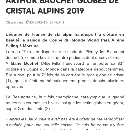
ARTHUR BAUCHET GLOBES DE
CRISTAL ALPINS 2019
RESSOURCES
Classé dans :
ÉVÈNEMENTS
,
SKI ALPIN
L’
équipe de France de ski alpin handisport a clôturé en
beauté la saison de Coupe du Monde World Para Alpine
Skiing à Morzine.
e
Lors du 2
slalom disputé sur le stade du Pléney, les Bleus ont
décroché, comme la veille, quatre podiums dont deux victoires.
e
> Marie Bochet
(Albertville Handisport) a remporté sa 91
victoire en Coupe du Monde dans la catégorie debout femmes.
e
Elle a reçu pour la 7
fois de sa carrière le gros globe de cristal
(1), qui lui était mathématiquement promis depuis plusieurs
épreuves.
La Beaufortaine, huit fois championne paralympique, a gagné
toutes ses courses cet hiver ainsi que les petits globes en géant,
super-G et descente (2).
« Après les Jeux, cela n’avait pas été évident de me remobiliser
d’emblée pour une nouvelle saison. Je suis heureuse d’y être