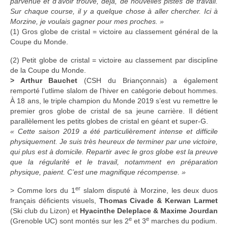
parvenue et d’avoir trouvé, déjà, de nouvelles pistes de travail.
Sur chaque course, il y a quelque chose à aller chercher. Ici à
Morzine, je voulais gagner pour mes proches. »
(1) Gros globe de cristal = victoire au classement général de la
Coupe du Monde.
(2) Petit globe de cristal = victoire au classement par discipline
de la Coupe du Monde.
> Arthur Bauchet
(CSH du Briançonnais) a également
remporté l’utlime slalom de l’hiver en catégorie debout hommes.
À 18 ans, le triple champion du Monde 2019 s’est vu remettre le
premier gros globe de cristal de sa jeune carrière. Il détient
parallèlement les petits globes de cristal en géant et super-G.
« Cette saison 2019 a été particulièrement intense et difficile
physiquement. Je suis très heureux de terminer par une victoire,
qui plus est à domicile. Repartir avec le gros globe est la preuve
que la régularité et le travail, notamment en préparation
physique, paient. C’est une magnifique récompense. »
er
> Comme lors du 1
slalom disputé à Morzine, les deux duos
français déficients visuels,
Thomas Civade & Kerwan Larmet
(Ski club du Lizon) et
Hyacinthe Deleplace & Maxime Jourdan
e
e
(Grenoble UC) sont montés sur les 2
et 3
marches du podium.