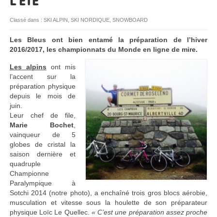
L’ÉTÉ
RESSOURCES
Classé dans :
SKI ALPIN
,
SKI NORDIQUE
,
SNOWBOARD
Les Bleus ont bien entamé la préparation de l’hiver
2016/2017, les championnats du Monde en ligne de mire.
Les alpins
ont mis
l’accent sur la
préparation physique
depuis le mois de
juin.
Leur chef de file,
Marie Bochet
,
vainqueur de 5
globes de cristal la
saison dernière et
quadruple
Championne
Paralympique à
Sotchi 2014 (notre photo), a enchaîné trois gros blocs aérobie,
musculation et vitesse sous la houlette de son préparateur
physique Loïc Le Quellec.
« C’est une préparation assez proche