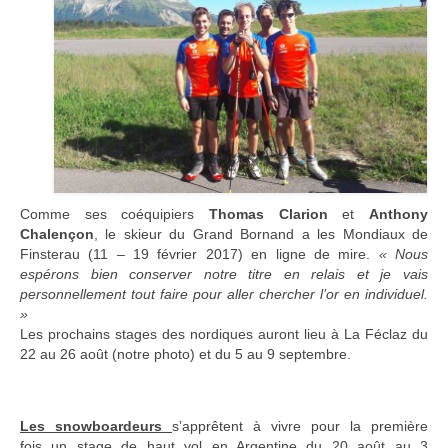
Comme ses coéquipiers
Thomas Clarion
et
Anthony
Chalençon
, le skieur du Grand Bornand a les Mondiaux de
Finsterau (11 – 19 février 2017) en ligne de mire.
« Nous
espérons bien conserver notre titre en relais et je vais
personnellement tout fa
ire pour aller chercher l’or en individuel.
»
Les prochains stages des nordiques auront lieu à La Féclaz du
22 au 26 août (notre photo) et du 5 au 9 septembre.
Les snowboardeurs
s’apprêtent à vivre pour la première
fois un stage de haut vol en Argentine du 20 août au 3