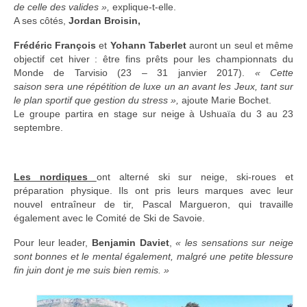
de celle des valides »,
explique-t-elle.
A ses côtés,
Jordan Broisin,
Frédéric François
et
Yohann Taberlet
auront un seul et même
objectif cet hiver : être fins prêts pour les championnats du
Monde de Tarvisio (23 – 31 janvier 2017).
« Cette
saison sera une répétition de luxe un an avant les Jeux, tant sur
le plan spo
rtif que gestion du stress »,
ajoute Marie Bochet.
Le groupe partira en stage sur neige à Ushuaïa du 3 au 23
septembre.
Les nordiques
ont alterné ski sur neige, ski-roues et
préparation physique. Ils ont pris leurs marques avec leur
nouvel entraîneur de tir, Pascal Margueron, qui travaille
également avec le Comité de Ski de Savoie.
Pour leur leader,
Benjamin Daviet
,
« les sensations sur neige
sont bonnes et le mental également, malgré une petite blessure
fin juin dont je me suis bien remis. »