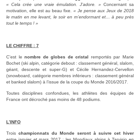
« Cela crée une vraie émulation. J’adore. »
Concernant sa
motivation, elle est au beau fixe.
« Je pense aux Jeux de 2018
le matin en me levant, le soir en m’endormant et… à peu près
tout le temps ! »
LE CHIFFRE : 7
C’est le
nombre de globes de cristal
remportés par Marie
Bochet (ski alpin, catégorie debout : classement général, slalom,
géant, descente et super-G) et Cécile Hernandez-Cervellon
(snowboard, catégorie membres inférieurs : classement général
et banked slalom) à l’issue de la coupe du Monde 2016/2017.
Toutes disciplines confondues, les athlètes des équipes de
France ont décroché pas moins de 48 podiums.
L’INFO
Trois
championnats du Monde seront à suivre cet hiver
entre janvier et mars 2017 : les Mondiaux alpins à Tarvisio en