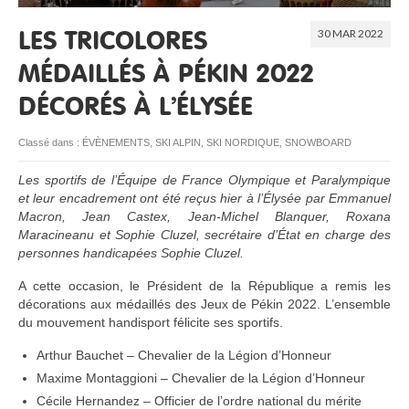
30 MAR 2022
RESSOURCES
LES TRICOLORES
MÉDAILLÉS À PÉKIN 2022
DÉCORÉS À L’ÉLYSÉE
Classé dans :
ÉVÈNEMENTS
,
SKI ALPIN
,
SKI NORDIQUE
,
SNOWBOARD
Les sportifs de l’Équipe de France Olympique et Paralympique
et leur encadrement ont été reçus hier à l’Élysée par Emmanuel
Macron, Jean Castex, Jean-Michel Blanquer, Roxana
Maracineanu et Sophie Cluzel, secrétaire d’État en charge des
personnes handicapées Sophie Cluzel.
A cette occasion, le Président de la République a remis les
décorations aux médaillés des Jeux de Pékin 2022. L’ensemble
du mouvement handisport félicite ses sportifs.
Arthur Bauchet – Chevalier de la Légion d’Honneur
Maxime Montaggioni – Chevalier de la Légion d’Honneur
Cécile Hernandez – Officier de l’ordre national du mérite