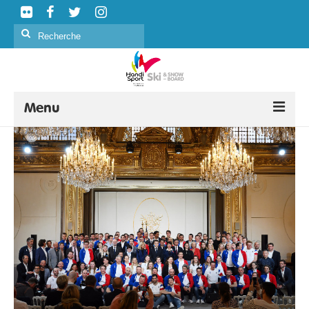
Rechercher
:
Menu
SKI ALPIN
SKI NORDIQUE
SNOWBOARD
CURLING
FORMATION
ÉVÉNEMENTS
CLASSIFICATION