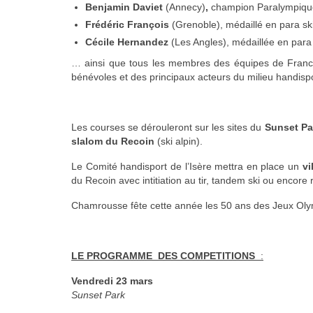
Benjamin Daviet
(Annecy)
,
champion Paralympique
Frédéric François
(Grenoble), médaillé en para ski
Cécile Hernandez
(Les Angles), médaillée en par
… ainsi que tous les membres des équipes de France,
bénévoles et des principaux acteurs du milieu handispo
Les courses se dérouleront sur les sites du
Sunset Pa
slalom du Recoin
(ski alpin).
Le Comité handisport de l’Isère mettra en place un
vi
du Recoin avec intitiation au tir, tandem ski ou encore
Chamrousse fête cette année les 50 ans des Jeux Ol
LE PROGRAMME DES COMPETITIONS
:
Vendredi 23 mars
Sunset Park