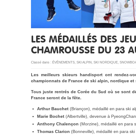
LES MÉDAILLÉS DES JE
CHAMROUSSE DU 23 A
Classé dans :
ÉVÈNEMENTS
,
SKI ALPIN
,
SKI NORDIQUE
,
SNOWBO
Les meilleurs skieurs handisport ont rendez-
championnats de France de ski alpin, nordique et
Tous juste rentrés de Corée du Sud où se sont dé
France seront de la fête.
Arthur Bauchet
(Briançon), médaillé en para ski al
Marie Bochet
(Albertville), devenue à PyeongChang
Anthony Chalençon
(Morzine), médaillé en para s
Thomas Clarion
(Bonneville), médaillé en para sk