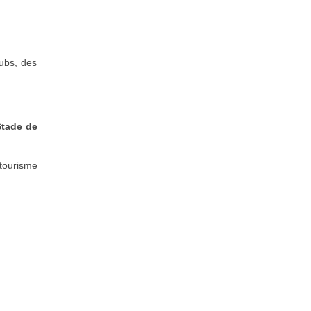
ubs, des
Stade de
 tourisme