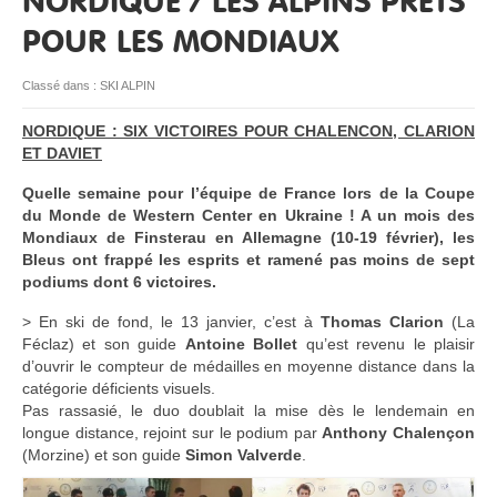
NORDIQUE / LES ALPINS PRÊTS
POUR LES MONDIAUX
RESSOURCES
Classé dans :
SKI ALPIN
NORDIQUE : SIX VICTOIRES POUR CHALENCON, CLARION
ET DAVIET
Quelle semaine pour l’équipe de France lors de la Coupe
du Monde de Western Center en Ukraine ! A un mois des
Mondiaux de Finsterau en Allemagne (10-19 février), les
Bleus ont frappé les esprits et ra
mené pas moins de sept
podiums dont 6 victoires.
> En ski de fond, le 13 janvier, c’est à
Thomas Clarion
(La
Féclaz) et son guide
Antoine Bollet
qu’est revenu le plaisir
d’ouvrir le compteur de médailles en moyenne distance dans la
catégorie déficients visuels.
Pas rassasié, le duo doublait la mise dès le lendemain en
longue distance, rejoint sur le podium par
Anthony Chalençon
(Morzine) et son guide
Simon Valverde
.