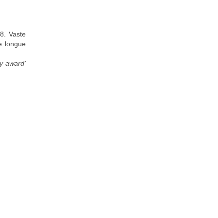
8. Vaste
e longue
y award’