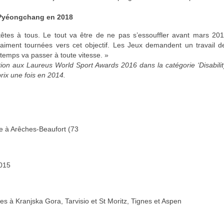
 Pyéongchang en 2018
êtes à tous. Le tout va être de ne pas s’essouffler avant mars 201
iment tournées vers cet objectif. Les Jeux demandent un travail d
e temps va passer à toute vitesse. »
on aux Laureus World Sport Awards 2016 dans la catégorie ‘Disabilit
rix une fois en 2014.
de à Arêches-Beaufort (73
2015
 à Kranjska Gora, Tarvisio et St Moritz, Tignes et Aspen