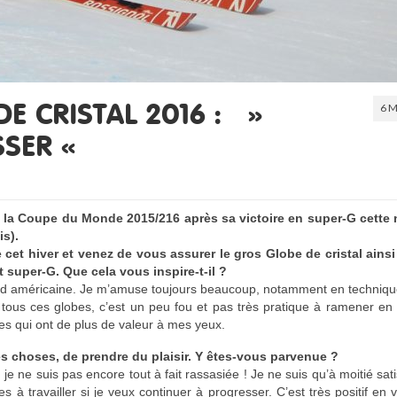
6 M
E CRISTAL 2016 : »
SSER «
 la Coupe du Monde 2015/216 après sa victoire en super-G cette n
is).
et hiver et venez de vous assurer le gros Globe de cristal ainsi
t super-G. Que cela vous inspire-t-il ?
nord américaine. Je m’amuse toujours beaucoup, notamment en techniqu
ous ces globes, c’est un peu fou et pas très pratique à ramener en 
ses qui ont de plus de valeur à mes yeux.
des choses, de prendre du plaisir. Y êtes-vous parvenue ?
 je ne suis pas encore tout à fait rassasiée ! Je ne suis qu’à moitié sati
 à travailler si je veux continuer à progresser. C’est très positif en 