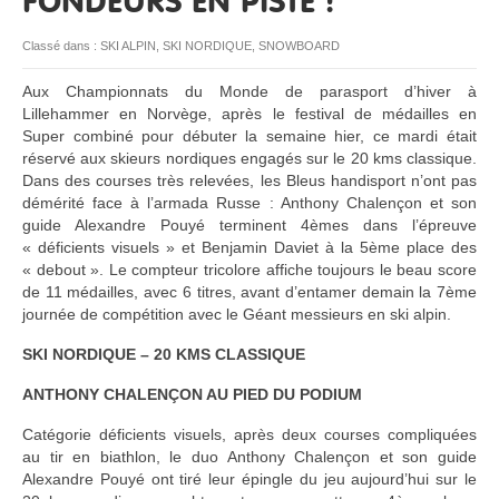
FONDEURS EN PISTE !
RESSOURCES
Classé dans :
SKI ALPIN
,
SKI NORDIQUE
,
SNOWBOARD
Aux Championnats du Monde de parasport d’hiver à
Lillehammer en Norvège, après le festival de médailles en
Super combiné pour débuter la semaine hier, ce mardi était
réservé aux skieurs nordiques engagés sur le 20 kms classique.
Dans des courses très relevées, les Bleus handisport n’ont pas
démérité face à l’armada Russe : Anthony Chalençon et son
guide Alexandre Pouyé terminent 4èmes dans l’épreuve
« déficients visuels » et Benjamin Daviet à la 5ème place des
« debout ». Le compteur tricolore affiche toujours le beau score
de 11 médailles, avec 6 titres, avant d’entamer demain la 7ème
journée de compétition avec le Géant messieurs en ski alpin.
SKI NORDIQUE – 20 KMS CLASSIQUE
ANTHONY CHALENÇON AU PIED DU PODIUM
Catégorie déficients visuels, après deux courses compliquées
au tir en biathlon, le duo Anthony Chalençon et son guide
Alexandre Pouyé ont tiré leur épingle du jeu aujourd’hui sur le