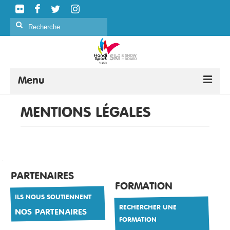
Rechercher
:
Menu
SKI ALPIN
MENTIONS LÉGALES
SKI NORDIQUE
SNOWBOARD
CURLING
PARTENAIRES
FORMATION
FORMATION
ILS NOUS SOUTIENNENT
RECHERCHER UNE
ÉVÉNEMENTS
NOS PARTENAIRES
FORMATION
CLASSIFICATION