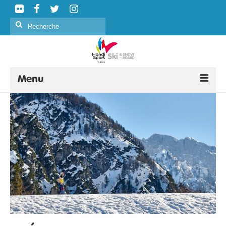
Rechercher
:
Menu
SKI ALPIN
SKI NORDIQUE
SNOWBOARD
CURLING
FORMATION
ÉVÉNEMENTS
CLASSIFICATION