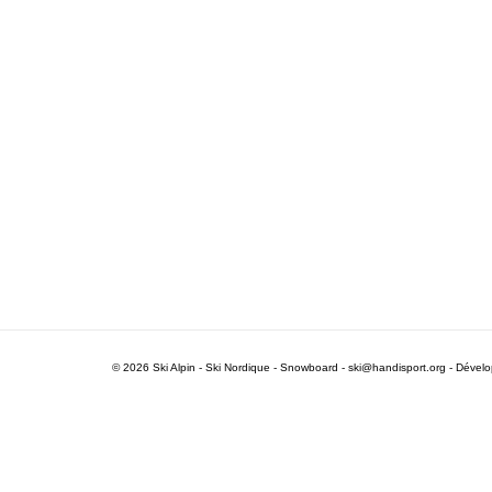
© 2026 Ski Alpin - Ski Nordique - Snowboard -
ski@handisport.org
- Dével