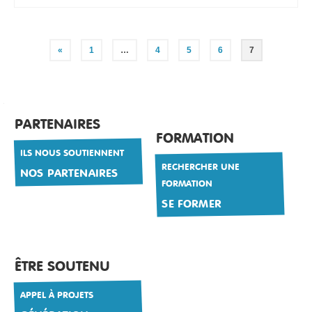
Pagination
«
1
…
4
5
6
7
des
publications
PARTENAIRES
FORMATION
ILS NOUS SOUTIENNENT
RECHERCHER UNE
NOS PARTENAIRES
FORMATION
SE FORMER
ÊTRE SOUTENU
APPEL À PROJETS