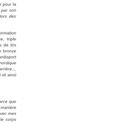
r pour la
 par son
lors des
formation
, triple
 de tirs
n bronze
andisport
 nordique
carrière…
vit ainsi
parce que
e manière
 avec mes
 le corps