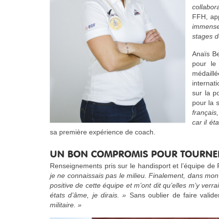
collabor
FFH, ap
immense 
stages 
Anaïs Be
pour le 
médaill
internat
sur la p
pour la 
français
car il ét
sa première expérience de coach.
UN BON COMPROMIS POUR TOURNE
Renseignements pris sur le handisport et l’équipe de 
je ne connaissais pas le milieu. Finalement, dans mon
positive de cette équipe et m’ont dit qu’elles m’y verr
états d’âme, je dirais. »
Sans oublier de faire valid
militaire. »