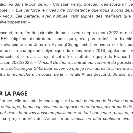
ation va dans le bon sens. »
Christian Fémy, directeur des sports d’hive
puie :
« Elle renforce le niveau de compétence que nous avions déjà
vécu. Elle partage, avec humilité, tant auprès des meilleurs que 
développement.»
scond, retraitée des circuits de haut niveau depuis mars 2022 et en 
BE2 (diplôme d’entraîneur spécifique), n’a pas traîné. La biathlète
ée olympique des Jeux de PyeongChang, est à nouveau sur les pas
ionaux. La championne olympique du relais mixte 2018, également e
oursuite et le relais, a rejoint cet été le staff de l’équipe de France h
saison 2022/2023.
« Vincent Duchêne, l’entraîneur référent du paraski
, m’a sollicitée par SMS pour savoir ce que je ferai après la fin de ma 
ait à la recherche d’un coach de tir »
, relate Anaïs Bescond, 35 ans, qui 
R LA PAGE
France, elle accepte le challenge. «
J’ai pris le temps de la réflexion 
 entourage, beaucoup savaient de quoi il en retournait, m’ont parlé d
aient bien. Je devais aussi me positionner en tant que jeune retraitée,
er ce projet auprès de l’Armée.
« Je voulais en effet continuer avec