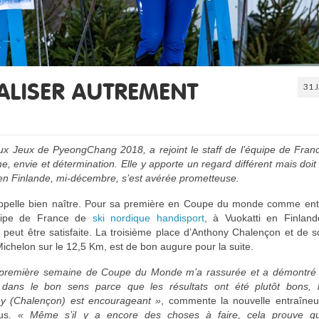
31 
ÉALISER AUTREMENT
 Jeux de PyeongChang 2018, a rejoint le staff de l’équipe de Franc
 envie et détermination. Elle y apporte un regard différent mais doit
en Finlande, mi-décembre, s’est avérée prometteuse.
appelle bien naître. Pour sa première en Coupe du monde comme ent
uipe de France de
ski nordique handisport
, à Vuokatti en Finland
peut être satisfaite. La troisième place d’Anthony Chalençon et de 
Michelon sur le 12,5 Km, est de bon augure pour la suite.
 première semaine de Coupe du Monde m’a rassurée et a démontré 
le dans le bon sens parce que les résultats ont été plutôt bons, 
ny (Chalençon) est encourageant »
, commente la nouvelle entraîneur
eus.
« Même s’il y a encore des choses à faire, cela prouve q