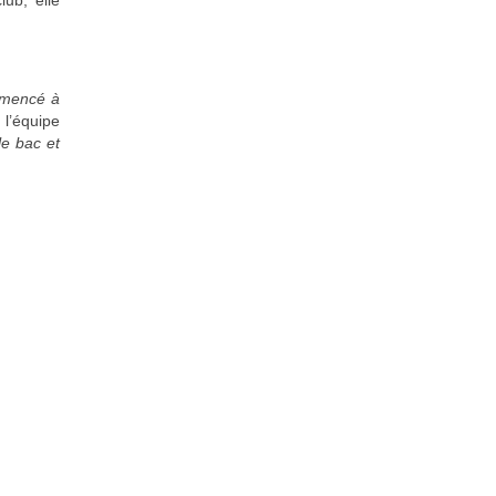
lub, elle
ommencé à
 l’équipe
le bac et