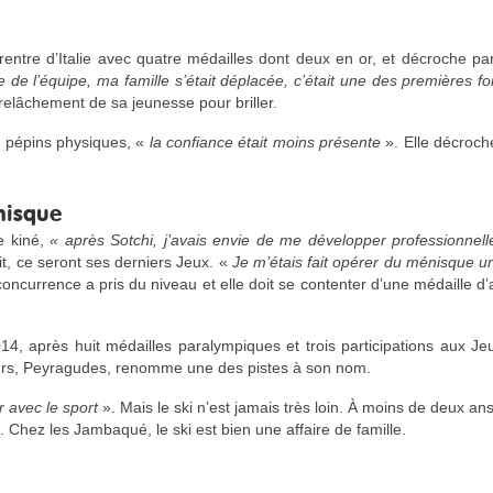
 rentre d’Italie avec quatre médailles dont deux en or, et décroche par
ine de l’équipe, ma famille s’était déplacée, c’était une des premières f
e relâchement de sa jeunesse pour briller.
 pépins physiques, «
la confiance était moins présente
». Elle décroch
nisque
e kiné,
« après Sotchi, j’avais envie de me développer professionne
ait, ce seront ses derniers Jeux. «
Je m’étais fait opérer du ménisque u
oncurrence a pris du niveau et elle doit se contenter d’une médaille d’
014, après huit médailles paralympiques et trois participations aux Je
ujours, Peyragudes, renomme une des pistes à son nom.
ir avec le sport
». Mais le ski n’est jamais très loin. À moins de deux ans,
 Chez les Jambaqué, le ski est bien une affaire de famille.