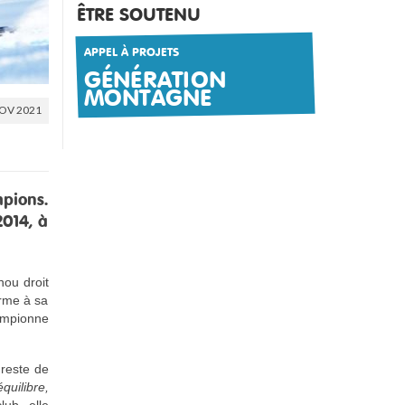
ÊTRE SOUTENU
APPEL À PROJETS
GÉNÉRATION
MONTAGNE
OV 2021
mpions.
2014, à
nou droit
rme à sa
hampionne
 reste de
quilibre,