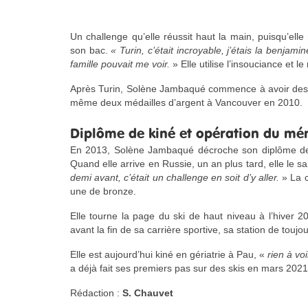
Un challenge qu’elle réussit haut la main, puisqu’elle
son bac.
« Turin, c’était incroyable, j’étais la benjam
famille pouvait me voir.
» Elle utilise l’insouciance et l
Après Turin, Solène Jambaqué commence à avoir des
même deux médailles d’argent à Vancouver en 2010.
Diplôme de kiné et opération du mé
En 2013, Solène Jambaqué décroche son diplôme d
Quand elle arrive en Russie, un an plus tard, elle le s
demi avant, c’était un challenge en soit d’y aller.
» La c
une de bronze.
Elle tourne la page du ski de haut niveau à l’hiver 2
avant la fin de sa carrière sportive, sa station de to
Elle est aujourd’hui kiné en gériatrie à Pau, «
rien à vo
a déjà fait ses premiers pas sur des skis en mars 2021.
Rédaction :
S. Chauvet