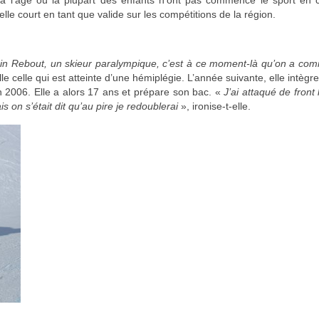
, à l’âge où la plupart des enfants n’ont pas commencé le sport en c
le court en tant que valide sur les compétitions de la région.
main Rebout, un skieur paralympique, c’est à ce moment-là qu’on a c
lle celle qui est atteinte d’une hémiplégie. L’année suivante, elle intègre
n 2006. Elle a alors 17 ans et prépare son bac. «
J’ai attaqué de front 
 on s’était dit qu’au pire je redoublerai
», ironise-t-elle.