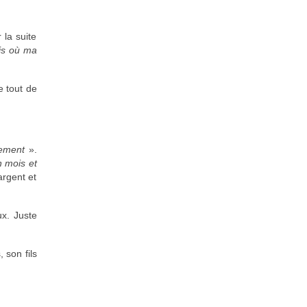
 la suite
ois où ma
e tout de
llement
».
n mois et
argent et
ux. Juste
 son fils