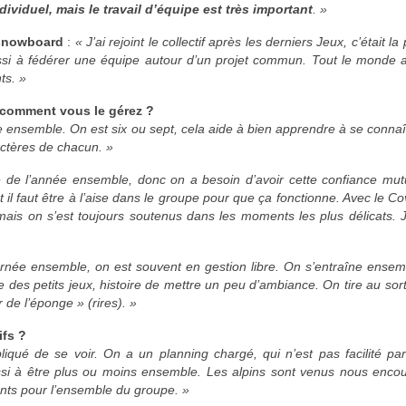
dividuel, mais le travail d’équipe est très important
. »
 snowboard
:
« J’ai rejoint le collectif après les derniers Jeux, c’était l
éussi à fédérer une équipe autour d’un projet commun. Tout le monde
ts. »
 comment vous le gérez ?
ée ensemble. On est six ou sept, cela aide à bien apprendre à se connaî
ractères de chacun. »
 de l’année ensemble, donc on a besoin d’avoir cette confiance mutu
 il faut être à l’aise dans le groupe pour que ça fonctionne. Avec le Cov
mais on s’est toujours soutenus dans les moments les plus délicats.
urnée ensemble, on est souvent en gestion libre. On s’entraîne ensem
 des petits jeux, histoire de mettre un peu d’ambiance. On tire au sort
er de l’éponge » (rires). »
ifs ?
iqué de se voir. On a un planning chargé, qui n’est pas facilité par
si à être plus ou moins ensemble. Les alpins sont venus nous encou
nts pour l’ensemble du groupe. »