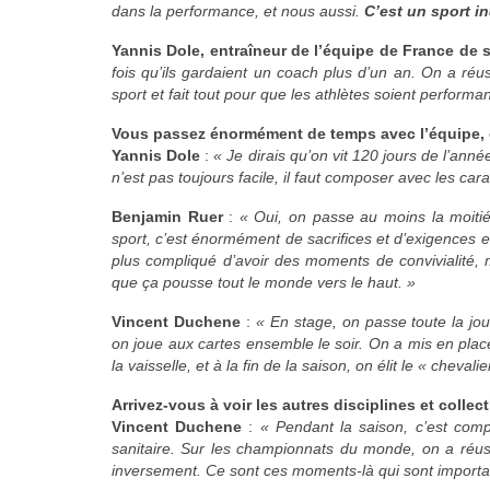
dans la performance, et nous aussi.
C’est un sport in
Yannis Dole, entraîneur de l’équipe de France de
fois qu’ils gardaient un coach plus d’un an. On a r
sport et fait tout pour que les athlètes soient performan
Vous passez énormément de temps avec l’équipe,
Yannis Dole
:
« Je dirais qu’on vit 120 jours de l’ann
n’est pas toujours facile, il faut composer avec les ca
Benjamin Ruer
:
« Oui, on passe au moins la moitié
sport, c’est énormément de sacrifices et d’exigences et
plus compliqué d’avoir des moments de convivialité, 
que ça pousse tout le monde vers le haut. »
Vincent Duchene
:
« En stage, on passe toute la jo
on joue aux cartes ensemble le soir. On a mis en place
la vaisselle, et à la fin de la saison, on élit le « chevali
Arrivez-vous à voir les autres disciplines et collect
Vincent Duchene
:
« Pendant la saison, c’est compl
sanitaire. Sur les championnats du monde, on a réus
inversement. Ce sont ces moments-là qui sont importa