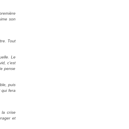
a première
 aime son
tre. Tout
elle. Le
id, c’est
 Je pense
ble, puis
 qui fera
 la crise
rager et