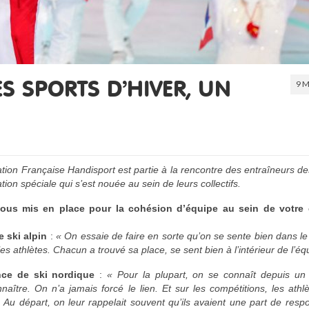
9 M
ES SPORTS D’HIVER, UN
ation Française Handisport est partie à la rencontre des entraîneurs d
tion spéciale qui s’est nouée au sein de leurs collectifs.
vous mis en place pour la cohésion d’équipe au sein de votre c
 ski alpin
:
« On essaie de faire en sorte qu’on se sente bien dans le c
les athlètes. Chacun a trouvé sa place, se sent bien à l’intérieur de l’éq
nce de ski nordique
:
« Pour la plupart, on se connaît depuis u
tre. On n’a jamais forcé le lien. Et sur les compétitions, les athl
. Au départ, on leur rappelait souvent qu’ils avaient une part de respo