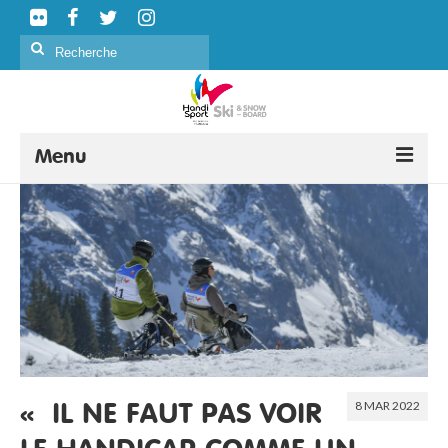
Rechercher
:
Menu
SKI ALPIN
SKI NORDIQUE
SNOWBOARD
CURLING
FORMATION
8 MAR 2022
ÉVÉNEMENTS
« IL NE FAUT PAS VOIR
CLASSIFICATION