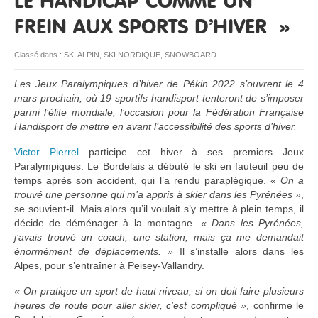
LE HANDICAP COMME UN
FREIN AUX SPORTS D’HIVER »
RESSOURCES
Classé dans :
SKI ALPIN
,
SKI NORDIQUE
,
SNOWBOARD
Les Jeux Paralympiques d’hiver de Pékin 2022 s’ouvrent le 4
mars prochain, où 19 sportifs handisport tenteront de s’imposer
parmi l’élite mondiale, l’occasion pour la Fédération Française
Handisport de mettre en avant l’accessibilité des sports d’hiver.
Victor Pierrel
participe cet hiver à ses premiers Jeux
Paralympiques. Le Bordelais a débuté le ski en fauteuil peu de
temps après son accident, qui l’a rendu paraplégique.
« On a
trouvé une personne qui m’a appris à skier dans les Pyrénées »
,
se souvient-il. Mais alors qu’il voulait s’y mettre à plein temps, il
décide de déménager à la montagne.
« Dans les Pyrénées,
j’avais trouvé un coach, une station, mais ça me demandait
énormément de déplacements. »
Il s’installe alors dans les
Alpes, pour s’entraîner à Peisey-Vallandry.
« On pratique un sport de haut niveau, si on doit faire plusieurs
heures de route pour aller skier, c’est compliqué »
, confirme le